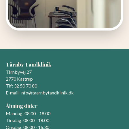
Tårnby Tandklinik
Tårnbyvej 27
2770 Kastrup
Tlf
: 32 50 70 80
E-mail: info@taarnbytandklinik.dk
Åbningstider
Mandag
:
08.00
-
18.00
Tirsdag
:
08.00
-
18.00
Onsdag
:
08.00
-
16.30