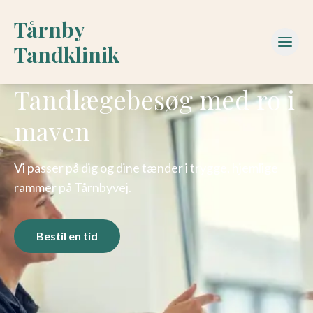
Tårnby
Tandklinik
Tandlægebesøg med ro i
maven
Vi passer på dig og dine tænder i trygge, hjemlige
rammer på Tårnbyvej.
Bestil en tid